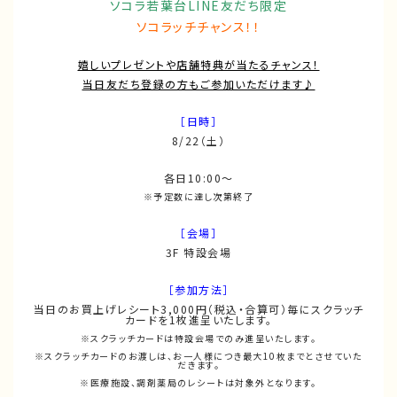
ソコラ若葉台LINE友だち限定
ソコラッチチャンス！！
嬉しいプレゼントや店舗特典が当たるチャンス！
当日友だち登録の方もご参加いただけます♪
［日時］
8/22（土）
各日10:00～
※予定数に達し次第終了
［会場］
3F 特設会場
［参加方法］
当日のお買上げレシート3,000円（税込・合算可）毎にスクラッチ
カードを1枚進呈いたします。
※スクラッチカードは特設会場でのみ進呈いたします。
※スクラッチカードのお渡しは、お一人様につき最大10枚までとさせていた
だきます。
※医療施設、調剤薬局のレシートは対象外となります。