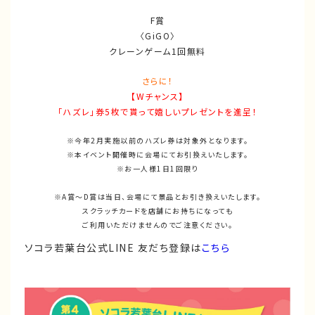
F賞
〈GiGO〉
クレーンゲーム1回無料
さらに！
【Wチャンス】
「ハズレ」券5枚で貰って嬉しいプレゼントを進呈！
※今年2月実施以前のハズレ券は対象外となります。
※本イベント開催時に会場にてお引換えいたします。
※お一人様1日1回限り
※A賞～D賞は当日、会場にて景品とお引き換えいたします。
スクラッチカードを店舗にお持ちになっても
ご利用いただけませんのでご注意ください。
ソコラ若葉台公式LINE 友だち登録は
こちら