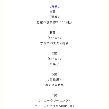
［賞品］
A賞
〈遊輪〉
遊輪お食事券2,000円分
B賞
〈sanwa〉
季節のおススメ商品
C賞
〈sanwa〉
お菓子
D賞
〈西松屋〉
おススメ商品
E賞
〈ポニークリーニング〉
クリーニング代金500円OFF